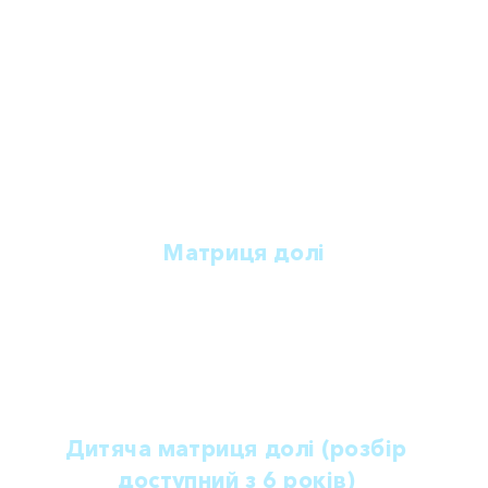
Матриця долі
нумерологічний розбір за датою народження,
який підсвітить ваші таланти, важливі життєві
питання, завдання та вашу життєву місію
Дитяча матриця долі (розбір
доступний з 6 років)