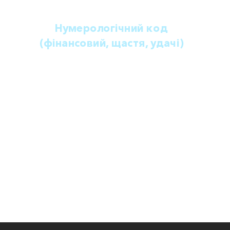
розуміння стосунків з вашим партнером
Нумерологічний код
(фінансовий, щастя, удачі)
розрахунок особистих нумерологічних
кодів для впливу на фінансовий стан,
щастя чи удачу
Замовити