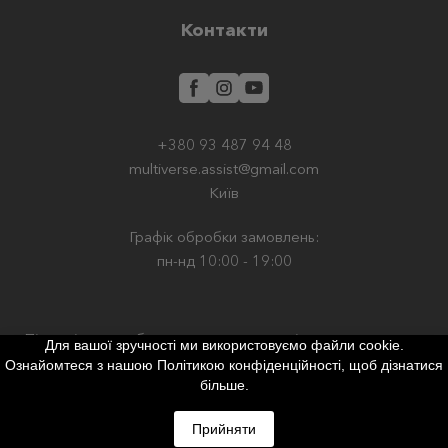
Контакти
+380 93 487 94 48
multiverse.assist@gmail.com
Київ
Графік обробки замовлень:
пн-нд 10:00 - 19:00
Підпишіться, щоб отримувати новини від нас
Для вашої зручності ми використовуємо файли cookie.
Ознайомтеся з нашою Політикою конфіденційності, щоб дізнатися
більше.
Прийняти