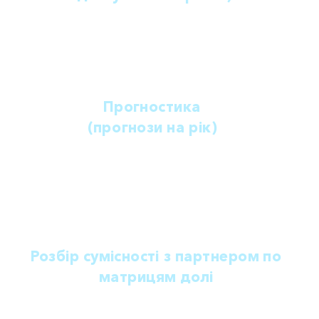
розбір впливу планет для розкриття вашого
потенціалу, навіть якщо точний час народження
невідомий.
Прогностика
(прогнози на рік)
особистий прогноз на рік від дня народження,
включаючи додаткові рекомендації по
включенню соляру протягом 12 днів після дня
народження.
Розбір сумісності з партнером по
матрицям долі
аналіз нумерологічних параметрів для кращого